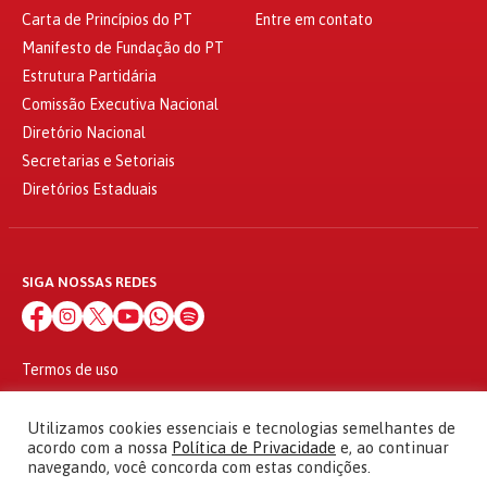
Carta de Princípios do PT
Entre em contato
Manifesto de Fundação do PT
Estrutura Partidária
Comissão Executiva Nacional
Diretório Nacional
Secretarias e Setoriais
Diretórios Estaduais
SIGA NOSSAS REDES
Termos de uso
Política de privacidade
© 2010 - 2026
Utilizamos cookies essenciais e tecnologias semelhantes de
Partido dos Trabalhadores Todos os direitos reservados
acordo com a nossa
Política de Privacidade
e, ao continuar
navegando, você concorda com estas condições.