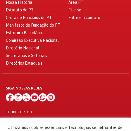
Nossa História
Área PT
Estatuto do PT
Filie-se
Carta de Princípios do PT
Entre em contato
Manifesto de Fundação do PT
Estrutura Partidária
Comissão Executiva Nacional
Diretório Nacional
Secretarias e Setoriais
Diretórios Estaduais
SIGA NOSSAS REDES
Termos de uso
Política de privacidade
© 2010 - 2026
Utilizamos cookies essenciais e tecnologias semelhantes de