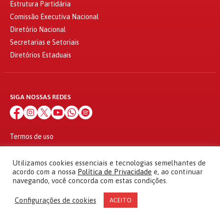
Estrutura Partidária
Comissão Executiva Nacional
Diretório Nacional
Secretarias e Setoriais
Diretórios Estaduais
SIGA NOSSAS REDES
Termos de uso
Política de privacidade
© 2010 - 2026
Utilizamos cookies essenciais e tecnologias semelhantes de
Partido dos Trabalhadores Todos os direitos reservados
acordo com a nossa
Política de Privacidade
e, ao continuar
navegando, você concorda com estas condições.
Configurações de cookies
ACEITO