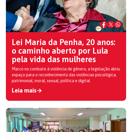
Lei Maria da Penha, 20 anos:
o caminho aberto por Lula
pela vida das mulheres
Marco no combate à violência de gênero, a legislação abriu
espaço para o reconhecimento das violências psicológica,
patrimonial, moral, sexual, política e digital
Leia mais
→