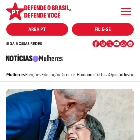
ÁREA PT
FILIE-SE
SIGA NOSSAS REDES
NOTÍCIAS
Mulheres
úde
Mulheres
Eleições
Educação
Direitos Humanos
Cultura
Opinião
Justiça
M