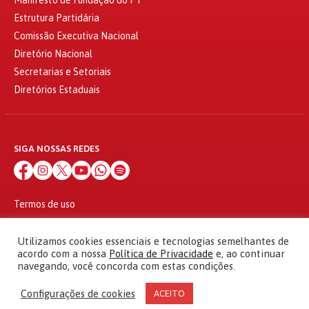
Estrutura Partidária
Comissão Executiva Nacional
Diretório Nacional
Secretarias e Setoriais
Diretórios Estaduais
SIGA NOSSAS REDES
Termos de uso
Política de privacidade
© 2010 - 2026
Utilizamos cookies essenciais e tecnologias semelhantes de
Partido dos Trabalhadores Todos os direitos reservados
acordo com a nossa
Política de Privacidade
e, ao continuar
navegando, você concorda com estas condições.
Configurações de cookies
ACEITO