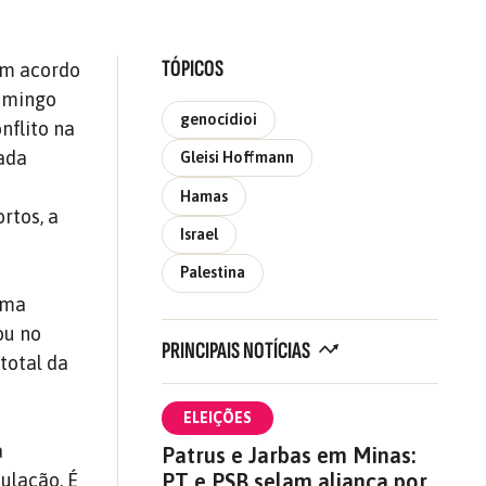
TÓPICOS
um acordo
domingo
genocídioi
nflito na
tada
Gleisi Hoffmann
a
Hamas
rtos, a
Israel
Palestina
uma
ou no
PRINCIPAIS NOTÍCIAS
total da
ELEIÇÕES
a
Patrus e Jarbas em Minas:
PT e PSB selam aliança por
ulação. É