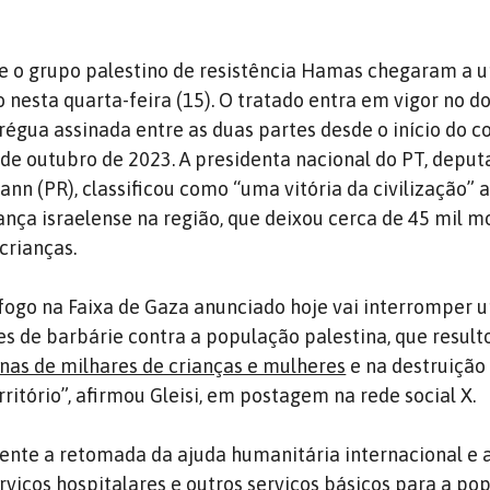
 e o grupo palestino de resistência Hamas chegaram a 
 nesta quarta-feira (15). O tratado entra em vigor no 
trégua assinada entre as duas partes desde o início do co
 de outubro de 2023. A presidenta nacional do PT, depu
ann (PR), classificou como “uma vitória da civilização” 
nça israelense na região, que deixou cerca de 45 mil mo
crianças.
fogo na Faixa de Gaza anunciado hoje vai interromper 
s de barbárie contra a população palestina, que result
nas de milhares de crianças e mulheres
e na destruição 
rritório”, afirmou Gleisi, em postagem na rede social X.
mente a retomada da ajuda humanitária internacional e 
rviços hospitalares e outros serviços básicos para a pop