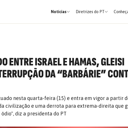
Notícias
Diretrizes do PT
Conheça
O ENTRE ISRAEL E HAMAS, GLEISI
NTERRUPÇÃO DA “BARBÁRIE” CON
tuado nesta quarta-feira (15) e entra em vigor a partir
a da civilização e uma derrota para extrema-direita que 
o ódio", diz a presidenta do PT