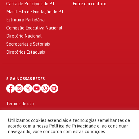
Carta de Princípios do PT
Entre em contato
Manifesto de Fundação do PT
Estrutura Partidária
Comissão Executiva Nacional
Diretório Nacional
Secretarias e Setoriais
Diretórios Estaduais
SIGA NOSSAS REDES
Termos de uso
Política de privacidade
© 2010 - 2026
Utilizamos cookies essenciais e tecnologias semelhantes de
Partido dos Trabalhadores Todos os direitos reservados
acordo com a nossa
Política de Privacidade
e, ao continuar
navegando, você concorda com estas condições.