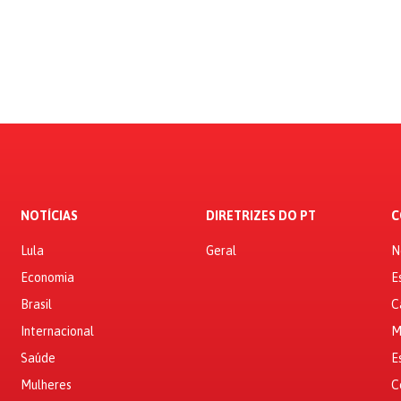
NOTÍCIAS
DIRETRIZES DO PT
C
Lula
Geral
N
Economia
E
Brasil
C
Internacional
M
Saúde
E
Mulheres
C