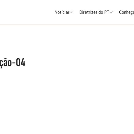
Notícias
Diretrizes do PT
Conheça
̧ão-04