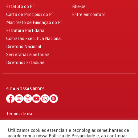
Estatuto do PT
Filie-se
Carta de Princípios do PT
Entre em contato
Manifesto de Fundação do PT
Estrutura Partidária
Comissão Executiva Nacional
Diretório Nacional
Secretarias e Setoriais
Diretórios Estaduais
SIGA NOSSAS REDES
Termos de uso
Política de privacidade
© 2010 - 2026
Utilizamos cookies essenciais e tecnologias semelhantes de
Partido dos Trabalhadores Todos os direitos reservados
acordo com a nossa
Política de Privacidade
e, ao continuar