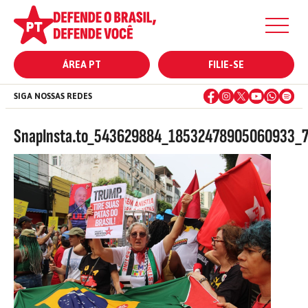
ÁREA PT
FILIE-SE
SIGA NOSSAS REDES
SnapInsta.to_543629884_18532478905060933_