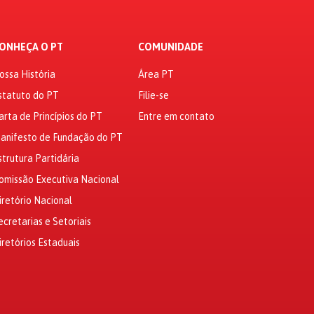
ONHEÇA O PT
COMUNIDADE
ossa História
Área PT
statuto do PT
Filie-se
arta de Princípios do PT
Entre em contato
anifesto de Fundação do PT
strutura Partidária
omissão Executiva Nacional
iretório Nacional
ecretarias e Setoriais
iretórios Estaduais