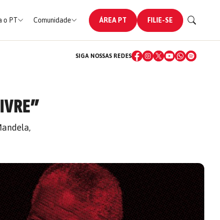
 o PT
Comunidade
ÁREA PT
FILIE-SE
SIGA NOSSAS REDES
LIVRE”
Mandela,