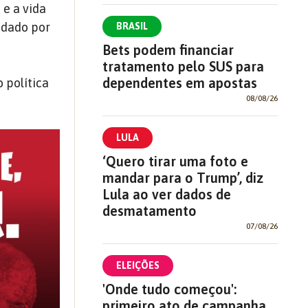
 e a vida
audado por
BRASIL
Bets podem financiar
tratamento pelo SUS para
dependentes em apostas
 política
08/08/26
LULA
‘Quero tirar uma foto e
mandar para o Trump’, diz
Lula ao ver dados de
desmatamento
07/08/26
ELEIÇÕES
'Onde tudo começou':
primeiro ato de campanha