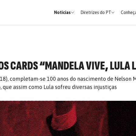
Notícias
Diretrizes do PT
Conheça
 OS CARDS “MANDELA VIVE, LULA 
(18), completam-se 100 anos do nascimento de Nelson 
o, que assim como Lula sofreu diversas injustiças