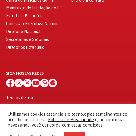
Manifesto de Fundação do PT
Estrutura Partidária
Comissão Executiva Nacional
Diretório Nacional
Secretarias e Setoriais
Diretórios Estaduais
SIGA NOSSAS REDES
Termos de uso
Política de privacidade
© 2010 - 2026
Utilizamos cookies essenciais e tecnologias semelhantes de
Partido dos Trabalhadores Todos os direitos reservados
acordo com a nossa
Política de Privacidade
e, ao continuar
navegando, você concorda com estas condições.