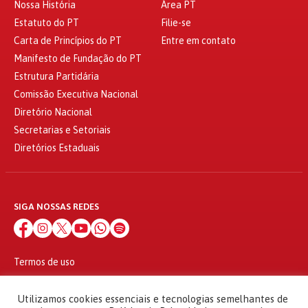
Nossa História
Área PT
Estatuto do PT
Filie-se
Carta de Princípios do PT
Entre em contato
Manifesto de Fundação do PT
Estrutura Partidária
Comissão Executiva Nacional
Diretório Nacional
Secretarias e Setoriais
Diretórios Estaduais
SIGA NOSSAS REDES
Termos de uso
Política de privacidade
© 2010 - 2026
Utilizamos cookies essenciais e tecnologias semelhantes de