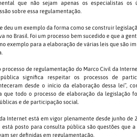
mental que não sejam apenas os especialistas os 
ussão sobre essa regulamentação.
e deu um exemplo da forma como se construir legislaç
va no Brasil. Foi um processo bem sucedido e que a gen
omo exemplo para a elaboração de várias leis que são i
a.
o processo de regulamentação do Marco Civil da Intern
ública significa respeitar os processos de parti
teceram desde o início da elaboração dessa lei”, co
a que todo o processo de elaboração da legislação fo
blicas e de participação social.
l da Internet está em vigor plenamente desde junho de 
 está posto para consulta pública são questões que a 
avam ser definidas em regulamentação.