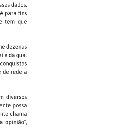
sses dados.
é para fins
ue tem que
úne dezenas
i e da qual
conquistas
e de rede a
om diversos
gente possa
gente chama
 opinião”,