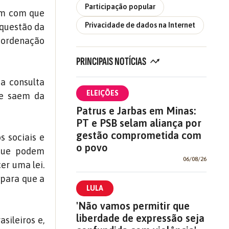
Participação popular
ram com que
Privacidade de dados na Internet
 questão da
coordenação
PRINCIPAIS NOTÍCIAS
 a consulta
ELEIÇÕES
ue saem da
Patrus e Jarbas em Minas:
PT e PSB selam aliança por
gestão comprometida com
 sociais e
o povo
 que podem
06/08/26
er uma lei.
 para que a
LULA
'Não vamos permitir que
liberdade de expressão seja
sileiros e,