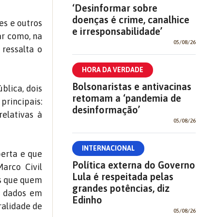
‘Desinformar sobre
doenças é crime, canalhice
es e outros
e irresponsabilidade’
ar como, na
05/08/26
 ressalta o
HORA DA VERDADE
Bolsonaristas e antivacinas
blica, dois
retomam a ‘pandemia de
principais:
desinformação’
relativas à
05/08/26
INTERNACIONAL
berta e que
Política externa do Governo
arco Civil
Lula é respeitada pelas
es que quem
grandes potências, diz
e dados em
Edinho
ralidade de
05/08/26