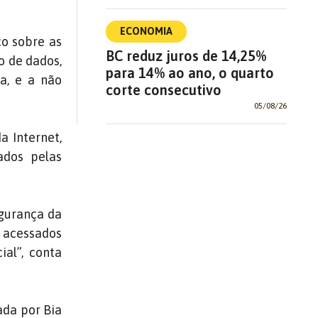
ECONOMIA
co sobre as
BC reduz juros de 14,25%
o de dados,
para 14% ao ano, o quarto
a, e a não
corte consecutivo
05/08/26
a Internet,
ados pelas
egurança da
r acessados
al”, conta
ada por Bia