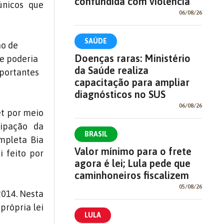
confundida com violência'
únicos que
06/08/26
SAÚDE
ão de
Doenças raras: Ministério
te poderia
da Saúde realiza
mportantes
capacitação para ampliar
diagnósticos no SUS
06/08/26
et por meio
cipação da
BRASIL
mpleta Bia
Valor mínimo para o frete
i feito por
agora é lei; Lula pede que
caminhoneiros fiscalizem
05/08/26
2014. Nesta
própria lei
LULA