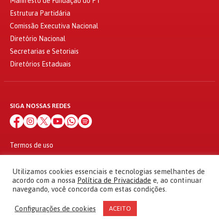
Manifesto de Fundação do PT
Estrutura Partidária
Comissão Executiva Nacional
Diretório Nacional
Secretarias e Setoriais
Diretórios Estaduais
SIGA NOSSAS REDES
Termos de uso
Política de privacidade
© 2010 - 2026
Utilizamos cookies essenciais e tecnologias semelhantes de
Partido dos Trabalhadores Todos os direitos reservados
acordo com a nossa
Política de Privacidade
e, ao continuar
navegando, você concorda com estas condições.
Configurações de cookies
ACEITO