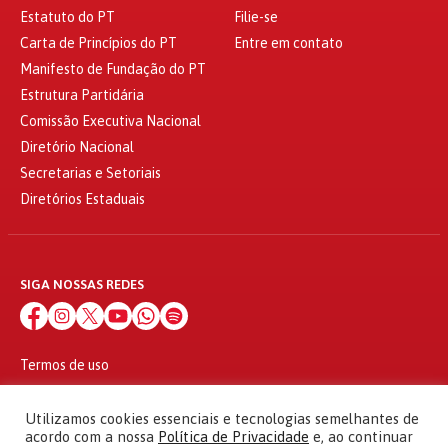
Estatuto do PT
Filie-se
Carta de Princípios do PT
Entre em contato
Manifesto de Fundação do PT
Estrutura Partidária
Comissão Executiva Nacional
Diretório Nacional
Secretarias e Setoriais
Diretórios Estaduais
SIGA NOSSAS REDES
Termos de uso
Política de privacidade
© 2010 - 2026
Utilizamos cookies essenciais e tecnologias semelhantes de
Partido dos Trabalhadores Todos os direitos reservados
acordo com a nossa
Política de Privacidade
e, ao continuar