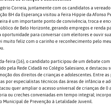
gério Correia, juntamente com os candidatos a vereado
ção BH da Esperança visitou a Feira Hippie da Afonso P
feira é um importante ponto de convivência, troca e en
público de Belo Horizonte, gerando empregos e renda p
 a oportunidade para conversar com eleitores e ouvir su
i muito feliz com o carinho e reconhecimento pelo me
ou.
a-feira (16), o candidato participou de um debate com
do pela Rede Cidadã no Colégio Salesiano, e destacou 
oção dos direitos de crianças e adolescentes. Entre as 
s por especialistas técnicos das áreas de infância e ad
tacou quer ampliar o acesso universal de crianças de 0 
pria ou creches conveniadas em tempo integral; incorp
o Municipal de Prevenção à Letalidade Juvenil.