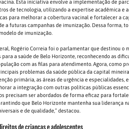
 vacina. Esta iniciativa envolve a implementação de par
tros de tecnologia, utilizando a expertise acadêmica e a
cas para melhorar a cobertura vacinal e fortalecer a c
de a futuras campanhas de imunização. Dessa forma, to
 modelo de imunização.
al, Rogério Correia foi o parlamentar que destinou o 
para a saúde de Belo Horizonte, reconhecendo as dific
pulação com as filas para atendimento. Agora, como pre
rincipais problemas da saúde pública da capital mineir
enção primária, as áreas de urgência e especialidades, e
orar a integração com outras políticas públicas essenc
ios precisam ser abordados de forma eficaz para forta
arantindo que Belo Horizonte mantenha sua liderança n
iversais e de qualidade,” destacou.
direitos de crianças e adolescentes