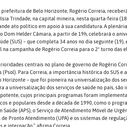
 prefeitura de Belo Horizonte, Rogério Correia, receber
ísia Trindade, na capital mineira, nesta quarta-feira (18
ande ato político em apoio à sua candidatura. A plenária
io Dom Helder Câmara, a partir de 19h, celebrará o aniv
úde (SUS) – que completa 34 anos no dia seguinte (19),
na campanha de Rogério Correia para o 2º turno das el
rioridades centrais no plano de governo de Rogério Cor
s (Psol). Para Correia, a importância histórica do SUS e 
 Horizonte – que foi pioneira na universalização dos se
ra a universalização dos serviços de saúde no país, são 
potente, cujos principais programas foram implement
cos e populares desde a década de 1990, como o progr
 Saúde (APS), o Serviço de Atendimento Móvel de Urgê
 de Pronto Atendimento (UPA) e os sistemas de regula
s e internação,” afirma Correia.