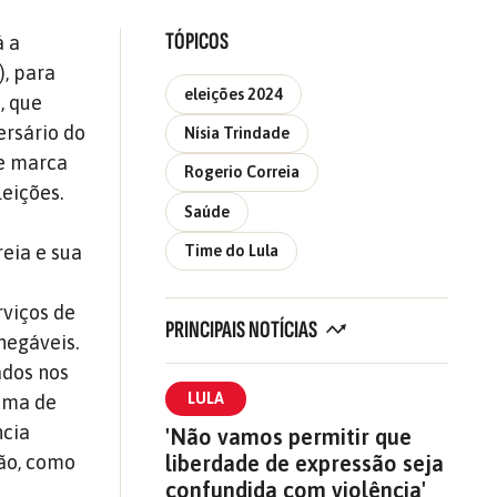
TÓPICOS
á a
), para
eleições 2024
, que
ersário do
Nísia Trindade
 e marca
Rogerio Correia
eições.
Saúde
reia e sua
Time do Lula
a
rviços de
PRINCIPAIS NOTÍCIAS
inegáveis.
ados nos
LULA
ama de
ncia
'Não vamos permitir que
liberdade de expressão seja
ção, como
confundida com violência'