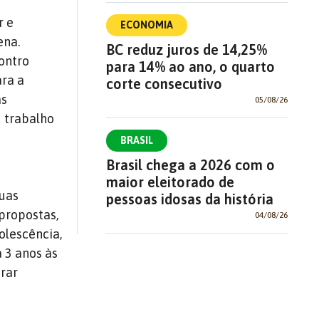
r e
ECONOMIA
ena.
BC reduz juros de 14,25%
contro
para 14% ao ano, o quarto
ara a
corte consecutivo
as
05/08/26
u trabalho
BRASIL
Brasil chega a 2026 com o
maior eleitorado de
suas
pessoas idosas da história
propostas,
04/08/26
olescência,
a 3 anos às
orar