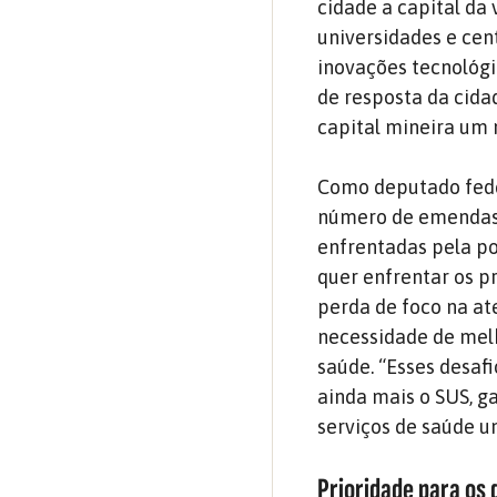
cidade a capital da
universidades e cen
inovações tecnológi
de resposta da cida
capital mineira um
Como deputado feder
número de emendas 
enfrentadas pela po
quer enfrentar os p
perda de foco na at
necessidade de melh
saúde. “Esses desaf
ainda mais o SUS, g
serviços de saúde un
Prioridade para os 