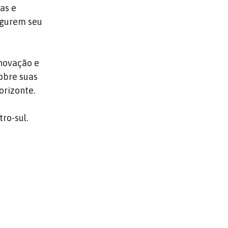
as e
egurem seu
Inovação e
sobre suas
orizonte.
ro-sul.