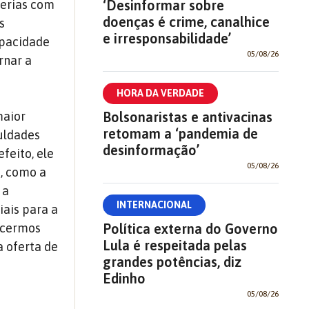
‘Desinformar sobre
cerias com
doenças é crime, canalhice
s
e irresponsabilidade’
apacidade
05/08/26
rnar a
HORA DA VERDADE
Bolsonaristas e antivacinas
maior
retomam a ‘pandemia de
uldades
desinformação’
feito, ele
05/08/26
a, como a
 a
INTERNACIONAL
iais para a
Política externa do Governo
lecermos
Lula é respeitada pelas
a oferta de
grandes potências, diz
Edinho
05/08/26