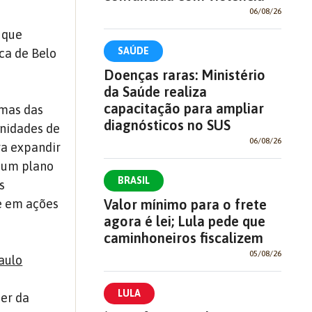
06/08/26
 que
SAÚDE
ca de Belo
Doenças raras: Ministério
da Saúde realiza
capacitação para ampliar
umas das
diagnósticos no SUS
Unidades de
06/08/26
ra expandir
r um plano
BRASIL
s
Valor mínimo para o frete
e em ações
agora é lei; Lula pede que
caminhoneiros fiscalizem
05/08/26
aulo
LULA
er da