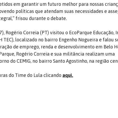
idos em garantir um futuro melhor para nossas crianç
ovendo políticas que atendam suas necessidades e ass
egral,” frisou durante o debate.
7), Rogério Correia (PT) visitou o EcoParque Educação, 
H TEC), localizado no bairro Engenho Nogueira e falou 
eração de emprego, renda e desenvolvimento em Belo H
oParque, Rogério Correia e sua militância realizam uma
rno do CEMIG, no bairro Santo Agostinho, na região cent
uras do Time do Lula clicando
aqui.