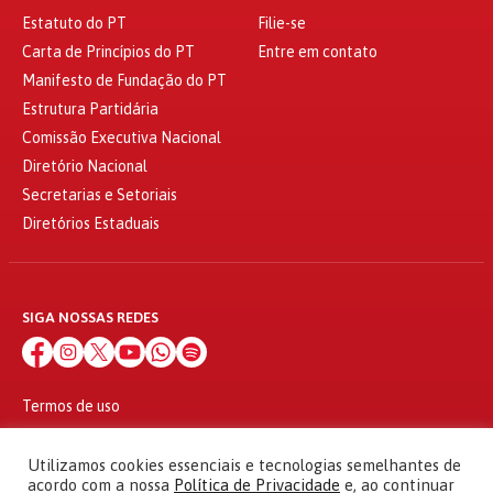
Estatuto do PT
Filie-se
Carta de Princípios do PT
Entre em contato
Manifesto de Fundação do PT
Estrutura Partidária
Comissão Executiva Nacional
Diretório Nacional
Secretarias e Setoriais
Diretórios Estaduais
SIGA NOSSAS REDES
Termos de uso
Política de privacidade
© 2010 - 2026
Utilizamos cookies essenciais e tecnologias semelhantes de
Partido dos Trabalhadores Todos os direitos reservados
acordo com a nossa
Política de Privacidade
e, ao continuar