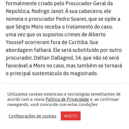
formalmente criado pelo Procurador-Geral da
República, Rodrigo Janot. À sua cabeceira, ele
nomeia o procurador Pedro Soares, que se opõe a
que Sérgio Moro receba o tratamento do caso,
uma vez que os supostos crimes de Alberto
Youssef ocorreram fora de Curitiba. Sua
abordagem falhará. Ele será substituído por outro
procurador, Deltan Dallagnol, 34, que não só será
favorável a Moro no caso, mas também se tornará
o principal sustentáculo do magistrado.
Para os Estados Unidos, trata-se de
Utilizamos cookies essenciais e tecnologias semelhantes de
reduzir a influência geopolítica do
acordo com a nossa
Política de Privacidade
e, ao continuar
Brasil na América Latina, mas também
navegando, você concorda com estas condições.
na África
Configurações de cookies
ACEITO