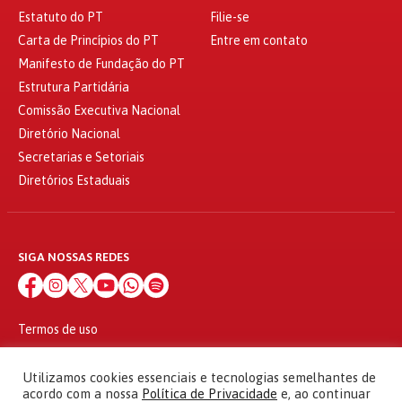
Estatuto do PT
Filie-se
Carta de Princípios do PT
Entre em contato
Manifesto de Fundação do PT
Estrutura Partidária
Comissão Executiva Nacional
Diretório Nacional
Secretarias e Setoriais
Diretórios Estaduais
SIGA NOSSAS REDES
Termos de uso
Política de privacidade
© 2010 - 2026
Utilizamos cookies essenciais e tecnologias semelhantes de
Partido dos Trabalhadores Todos os direitos reservados
acordo com a nossa
Política de Privacidade
e, ao continuar