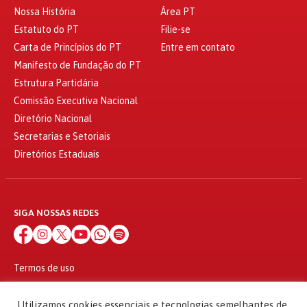
Nossa História
Área PT
Estatuto do PT
Filie-se
Carta de Princípios do PT
Entre em contato
Manifesto de Fundação do PT
Estrutura Partidária
Comissão Executiva Nacional
Diretório Nacional
Secretarias e Setoriais
Diretórios Estaduais
SIGA NOSSAS REDES
Termos de uso
Política de privacidade
© 2010 - 2026
Utilizamos cookies essenciais e tecnologias semelhantes de