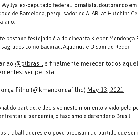
n Wyllys, ex-deputado federal, jornalista, doutorando em
idade de Barcelona, pesquisador no ALARI at Hutchins Ce
aiano.
nte bastane festejada é a do cineasta Kleber Mendonça F
onsagrados como Bacurau, Aquarius e O Som ao Redor.
iar ao
@ptbrasil
e finalmente merecer todos aque
mentes: ser petista.
onça Filho (@kmendoncafilho)
May 13, 2021
onal do partido, é decisivo neste momento vivido pela 
enfrentar a pandemia, o fascismo e defender o Brasil.
 os trabalhadores e o povo precisam do partido que se