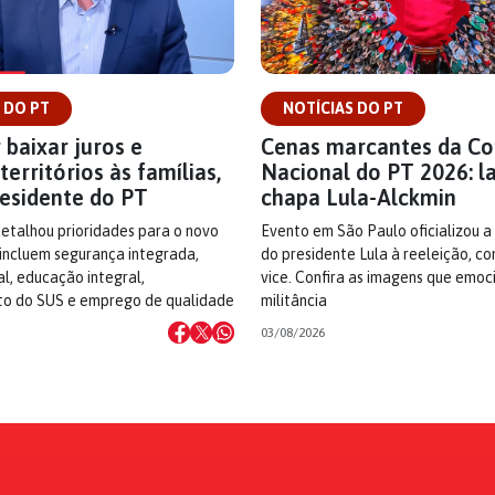
 DO PT
NOTÍCIAS DO PT
 baixar juros e
Cenas marcantes da C
territórios às famílias,
Nacional do PT 2026: l
residente do PT
chapa Lula-Alckmin
detalhou prioridades para o novo
Evento em São Paulo oficializou a
incluem segurança integrada,
do presidente Lula à reeleição, c
cal, educação integral,
vice. Confira as imagens que emo
to do SUS e emprego de qualidade
militância
03/08/2026