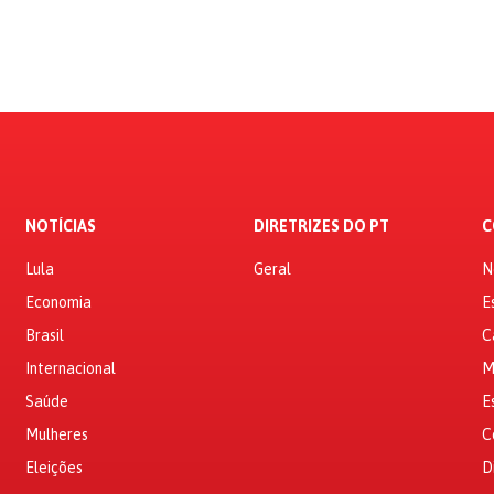
NOTÍCIAS
DIRETRIZES DO PT
C
Lula
Geral
N
Economia
E
Brasil
C
Internacional
M
Saúde
E
Mulheres
C
Eleições
D