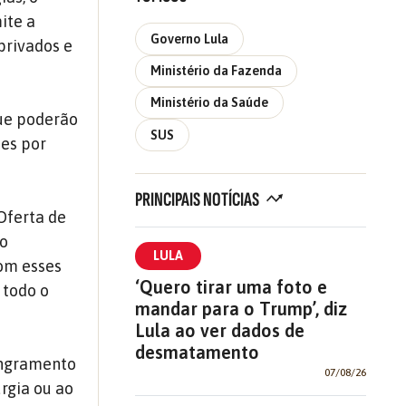
ite a
Governo Lula
privados e
Ministério da Fazenda
Ministério da Saúde
que poderão
SUS
ões por
PRINCIPAIS NOTÍCIAS
Oferta de
 o
LULA
com esses
‘Quero tirar uma foto e
 todo o
mandar para o Trump’, diz
Lula ao ver dados de
desmatamento
angramento
07/08/26
urgia ou ao