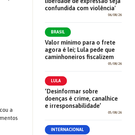
liberdade de expressão seja
confundida com violência'
06/08/26
BRASIL
Valor mínimo para o frete
agora é lei; Lula pede que
caminhoneiros fiscalizem
05/08/26
LULA
‘Desinformar sobre
doenças é crime, canalhice
e irresponsabilidade’
acou a
05/08/26
dimentos
INTERNACIONAL