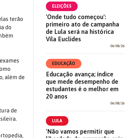
ELEIÇÕES
'Onde tudo começou':
elas terão
primeiro ato de campanha
ia do
de Lula será na histórica
também
Vila Euclides
06/08/26
e exames
EDUCAÇÃO
 como
Educação avança; índice
o, além de
que mede desempenho de
estudantes é o melhor em
20 anos
06/08/26
tura de
ileira.
LULA
'Não vamos permitir que
ortopedia,