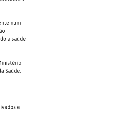
mente num
ão
ndo a saúde
inistério
da Saúde,
rivados e