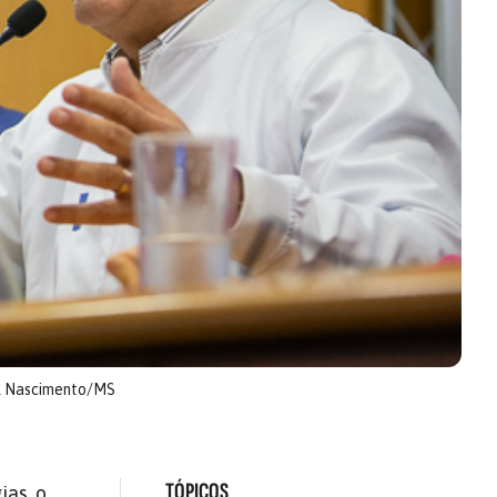
l Nascimento/MS
TÓPICOS
ias, o