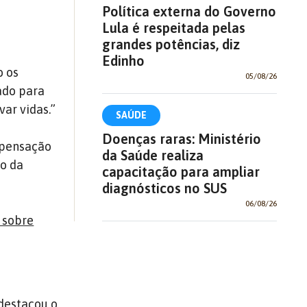
Política externa do Governo
Lula é respeitada pelas
grandes potências, diz
Edinho
o os
05/08/26
ado para
ar vidas.”
SAÚDE
Doenças raras: Ministério
ompensação
da Saúde realiza
to da
capacitação para ampliar
diagnósticos no SUS
06/08/26
 sobre
destacou o