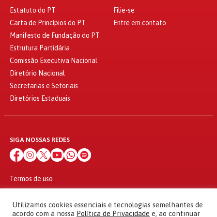
Estatuto do PT
Filie-se
Carta de Princípios do PT
Entre em contato
Manifesto de Fundação do PT
Estrutura Partidária
Comissão Executiva Nacional
Diretório Nacional
Secretarias e Setoriais
Diretórios Estaduais
SIGA NOSSAS REDES
Termos de uso
Política de privacidade
© 2010 - 2026
Utilizamos cookies essenciais e tecnologias semelhantes de
Partido dos Trabalhadores Todos os direitos reservados
acordo com a nossa
Política de Privacidade
e, ao continuar