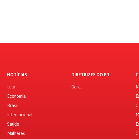
NOTÍCIAS
DIRETRIZES DO PT
C
Lula
Geral
N
Economia
E
Brasil
C
Internacional
M
Saúde
E
Mulheres
C