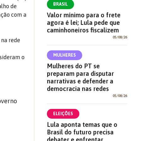
BRASIL
alho de
Valor mínimo para o frete
ação com a
agora é lei; Lula pede que
caminhoneiros fiscalizem
05/08/26
, na rede
MULHERES
nsideram o
Mulheres do PT se
preparam para disputar
narrativas e defender a
democracia nas redes
05/08/26
overno
ELEIÇÕES
Lula aponta temas que o
Brasil do futuro precisa
debater e enfrentar