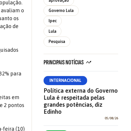
aprovação
população.
e avaliam o
Governo Lula
uanto os
Ipec
vação de
Lula
Pesquisa
quisados
PRINCIPAIS NOTÍCIAS
 32% para
INTERNACIONAL
Política externa do Governo
Lula é respeitada pelas
feitas em
grandes potências, diz
de 2 pontos
Edinho
05/08/26
-feira (10)