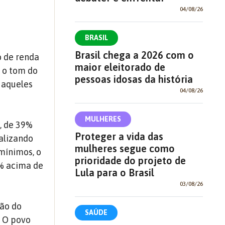
04/08/26
BRASIL
Brasil chega a 2026 com o
o de renda
maior eleitorado de
á o tom do
pessoas idosas da história
 aqueles
04/08/26
MULHERES
, de 39%
Proteger a vida das
alizando
mulheres segue como
mínimos, o
prioridade do projeto de
3% acima de
Lula para o Brasil
03/08/26
ção do
SAÚDE
. O povo