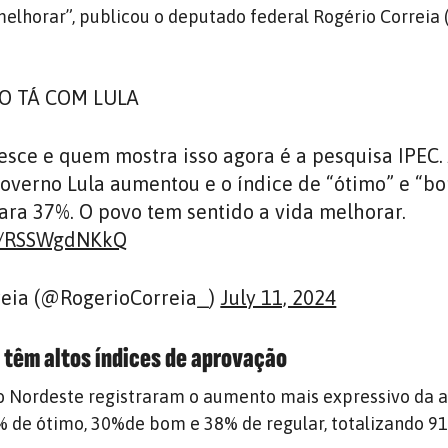
melhorar”, publicou o deputado federal Rogério Correia
O TÁ COM LULA
sce e quem mostra isso agora é a pesquisa IPEC.
overno Lula aumentou e o índice de “ótimo” e “b
ara 37%. O povo tem sentido a vida melhorar.
om/RSSWgdNKkQ
reia (@RogerioCorreia_)
July 11, 2024
 têm altos índices de aprovação
o Nordeste registraram o aumento mais expressivo da 
% de ótimo, 30%de bom e 38% de regular, totalizando 9