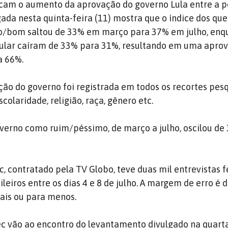
licam o aumento da aprovação do governo Lula entre a 
gada nesta quinta-feira (11) mostra que o índice dos qu
/bom saltou de 33% em março para 37% em julho, enq
ular caíram de 33% para 31%, resultando em uma apro
a 66%.
ção do governo foi registrada em todos os recortes pes
scolaridade, religião, raça, gênero etc.
overno como ruim/péssimo, de março a julho, oscilou de
, contratado pela TV Globo, teve duas mil entrevistas 
leiros entre os dias 4 e 8 de julho. A margem de erro é 
ais ou para menos.
ec vão ao encontro do levantamento divulgado na quarta