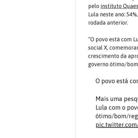
pelo
instituto Quae
Lula neste ano: 54
rodada anterior.
“O povo está com Lul
social X, comemora
crescimento da apro
governo ótimo/bom/r
O povo está co
Mais uma pesq
Lula com o pov
ótimo/bom/regu
pic.twitter.c