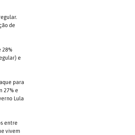
egular.
ção de
e 28%
gular) e
taque para
om 27% e
verno Lula
s entre
que vivem