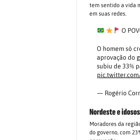
tem sentido a vida 
em suas redes.
O POV
O homem só cre
aprovação do g
subiu de 33% p
pic.twitter.c
— Rogério Cor
Nordeste e idosos
Moradores da regiã
do governo, com 23