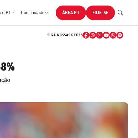
 o PT
Comunidade
ÁREA PT
FILIE-SE
SIGA NOSSAS REDES
 68%
ação