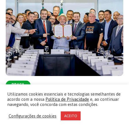
BRASIL
Valor mínimo para o frete agora é lei; Lula pede
Utilizamos cookies essenciais e tecnologias semelhantes de
acordo com a nossa
Política de Privacidade
e, ao continuar
que caminhoneiros fiscalizem
navegando, você concorda com estas condições.
Medida endurece regras contra descumprimento da norma, prevê
reajuste automático pelo combustível e apoio aos autônomos
Configurações de cookies
ACEITO
05/08/2026