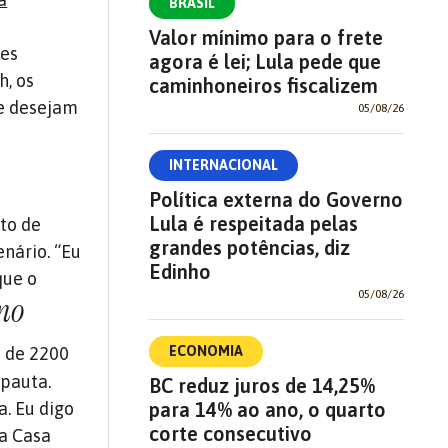
BRASIL
Valor mínimo para o frete
tes
agora é lei; Lula pede que
h, os
caminhoneiros fiscalizem
e desejam
05/08/26
INTERNACIONAL
Política externa do Governo
Lula é respeitada pelas
nto de
grandes potências, diz
nário. “Eu
Edinho
que o
05/08/26
 no
s de 2200
ECONOMIA
 pauta.
BC reduz juros de 14,25%
a. Eu digo
para 14% ao ano, o quarto
corte consecutivo
da Casa