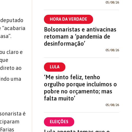
05/08/26
HORA DA VERDADE
, deputado
e “acabaria
Bolsonaristas e antivacinas
asa”.
retomam a ‘pandemia de
desinformação’
05/08/26
ou claro e
 que
LULA
 direto ao
‘Me sinto feliz, tenho
uindo uma
orgulho porque incluímos o
pobre no orçamento; mas
falta muito’
05/08/26
sonarista é
ticiparam
ELEIÇÕES
Farias
Lula aponta temas que o