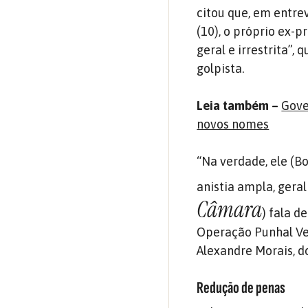
citou que, em entre
(10), o próprio ex-p
geral e irrestrita”
golpista.
Leia também –
Gove
novos nomes
“Na verdade, ele (Bo
anistia ampla, geral
Câmara
) fala d
Operação Punhal Ver
Alexandre Morais, d
Redução de penas