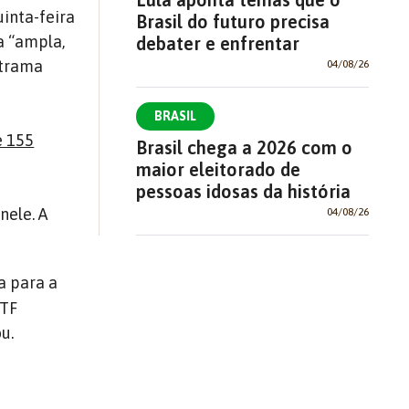
inta-feira
Brasil do futuro precisa
a “ampla,
debater e enfrentar
 trama
04/08/26
BRASIL
e 155
Brasil chega a 2026 com o
maior eleitorado de
pessoas idosas da história
nele. A
04/08/26
ia para a
STF
u.