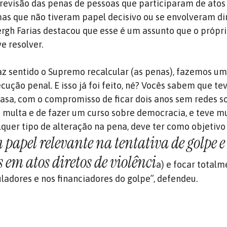
revisão das penas de pessoas que participaram de atos
mas que não tiveram papel decisivo ou se envolveram d
ergh Farias destacou que esse é um assunto que o próp
e resolver.
az sentido o Supremo recalcular (as penas), fazemos u
cução penal. E isso já foi feito, né? Vocês sabem que te
casa, com o compromisso de ficar dois anos sem redes so
multa e de fazer um curso sobre democracia, e teve m
quer tipo de alteração na pena, deve ter como objetivo 
 papel relevante na tentativa de golpe 
em atos diretos de violênci
a) e focar totalm
ladores e nos financiadores do golpe”, defendeu.