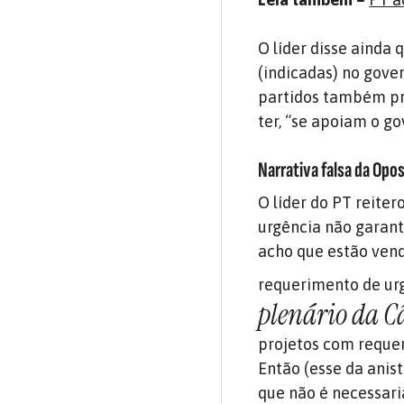
O líder disse ainda
(indicadas) no gove
partidos também pr
ter, “se apoiam o g
Narrativa falsa da Opo
O líder do PT reite
urgência não garant
acho que estão vend
requerimento de urg
plenário da 
projetos com requer
Então (esse da anist
que não é necessari