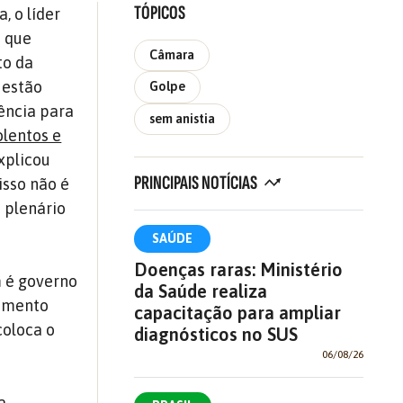
TÓPICOS
, o líder
 que
Câmara
to da
 estão
Golpe
ência para
sem anistia
olentos e
xplicou
PRINCIPAIS NOTÍCIAS
isso não é
 plenário
SAÚDE
Doenças raras: Ministério
m é governo
da Saúde realiza
rimento
capacitação para ampliar
coloca o
diagnósticos no SUS
06/08/26
a