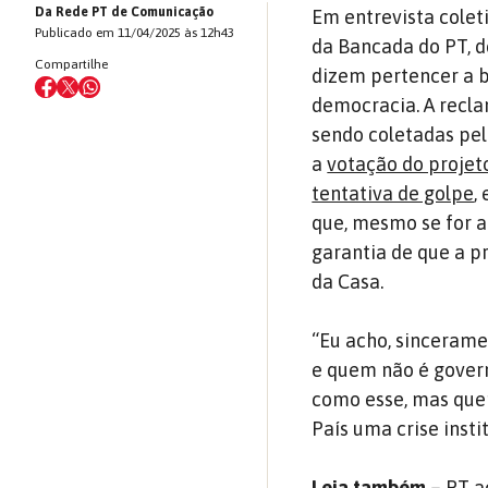
Da Rede PT de Comunicação
Em entrevista coleti
Publicado em 11/04/2025 às 12h43
da Bancada do PT, 
Compartilhe
dizem pertencer a 
democracia. A recla
sendo coletadas pe
a
votação do projeto
tentativa de golpe
,
que, mesmo se for a
garantia de que a p
da Casa.
“Eu acho, sincerame
e quem não é gover
como esse, mas que
País uma crise insti
Leia também –
PT a