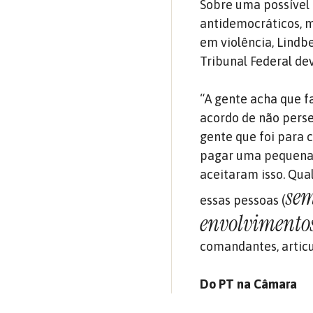
Sobre uma possível 
antidemocráticos, 
em violência, Lindb
Tribunal Federal dev
“A gente acha que f
acordo de não perse
gente que foi para 
pagar uma pequena 
aceitaram isso. Qual
sem
essas pessoas (
envolvimentos 
comandantes, articu
Do PT na Câmara