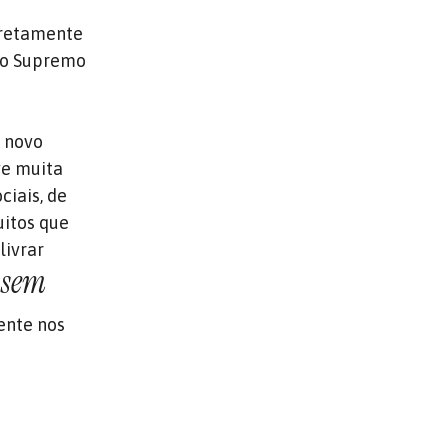
iretamente
rio Supremo
m novo
ve muita
ciais, de
uitos que
livrar
e sem
ente nos