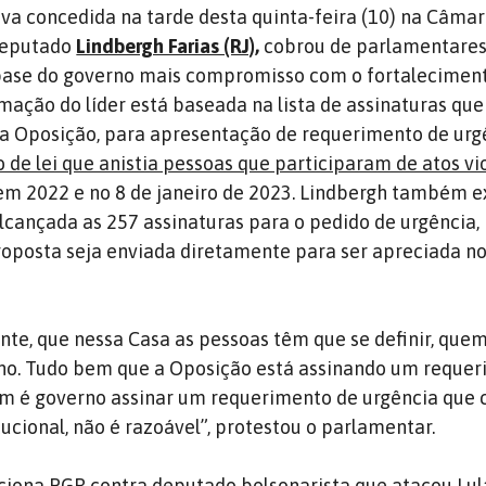
va concedida na tarde desta quinta-feira (10) na Câmara
deputado
Lindbergh Farias (RJ)
,
cobrou de parlamentares
base do governo mais compromisso com o fortalecimen
mação do líder está baseada na lista de assinaturas que
la Oposição, para apresentação de requerimento de urg
 de lei que anistia pessoas que participaram de atos vi
 em 2022 e no 8 de janeiro de 2023. Lindbergh também e
lcançada as 257 assinaturas para o pedido de urgência, 
roposta seja enviada diretamente para ser apreciada no
nte, que nessa Casa as pessoas têm que se definir, que
no. Tudo bem que a Oposição está assinando um reque
m é governo assinar um requerimento de urgência que 
tucional, não é razoável”, protestou o parlamentar.
ciona PGR contra deputado bolsonarista que atacou Lul