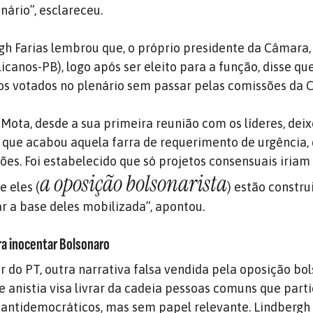
nário”, esclareceu.
gh Farias lembrou que, o próprio presidente da Câmara
canos-PB), logo após ser eleito para a função, disse qu
os votados no plenário sem passar pelas comissões da C
Mota, desde a sua primeira reunião com os líderes, deix
que acabou aquela farra de requerimento de urgência,
ões. Foi estabelecido que só projetos consensuais iriam
a oposição bolsonarista
e eles (
) estão constr
ar a base deles mobilizada”, apontou.
ara inocentar Bolsonaro
r do PT, outra narrativa falsa vendida pela oposição bol
de anistia visa livrar da cadeia pessoas comuns que par
e antidemocráticos, mas sem papel relevante. Lindbergh 