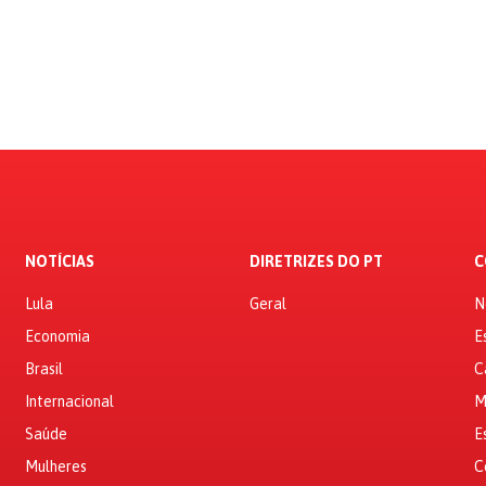
NOTÍCIAS
DIRETRIZES DO PT
C
Lula
Geral
N
Economia
E
Brasil
C
Internacional
M
Saúde
E
Mulheres
C