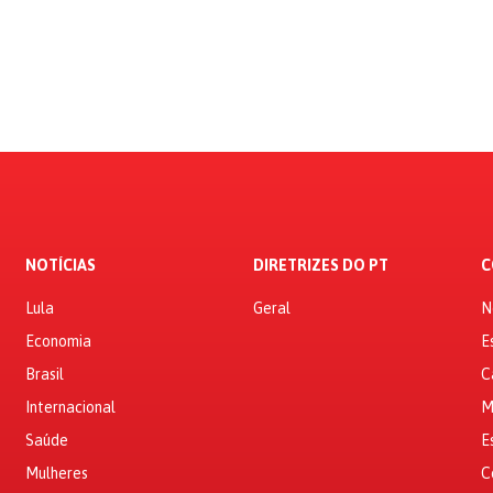
NOTÍCIAS
DIRETRIZES DO PT
C
Lula
Geral
N
Economia
E
Brasil
C
Internacional
M
Saúde
E
Mulheres
C