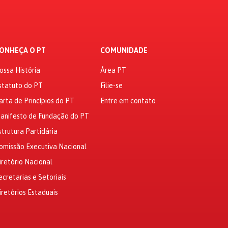
ONHEÇA O PT
COMUNIDADE
ossa História
Área PT
statuto do PT
Filie-se
arta de Princípios do PT
Entre em contato
anifesto de Fundação do PT
strutura Partidária
omissão Executiva Nacional
iretório Nacional
ecretarias e Setoriais
iretórios Estaduais