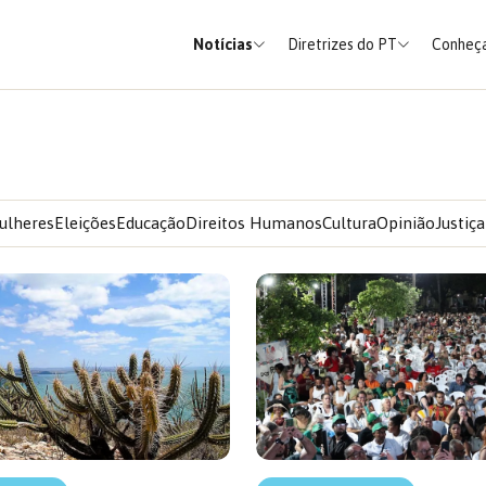
Notícias
Diretrizes do PT
Conheça
ulheres
Eleições
Educação
Direitos Humanos
Cultura
Opinião
Justiça