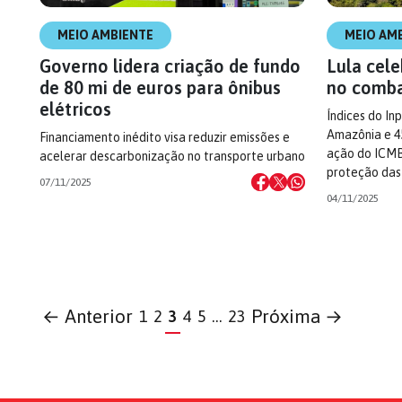
MEIO AMBIENTE
MEIO AM
Governo lidera criação de fundo
Lula cele
de 80 mi de euros para ônibus
no comb
elétricos
Índices do I
Amazônia e 4
Financiamento inédito visa reduzir emissões e
ação do ICMB
acelerar descarbonização no transporte urbano
proteção das 
07/11/2025
04/11/2025
← Anterior
Próxima →
1
2
3
4
5
…
23