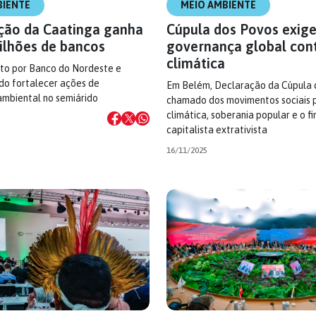
BIENTE
MEIO AMBIENTE
ção da Caatinga ganha
Cúpula dos Povos exig
ilhões de bancos
governança global cont
climática
ito por Banco do Nordeste e
do fortalecer ações de
Em Belém, Declaração da Cúpula 
ambiental no semiárido
chamado dos movimentos sociais p
climática, soberania popular e o 
capitalista extrativista
16/11/2025