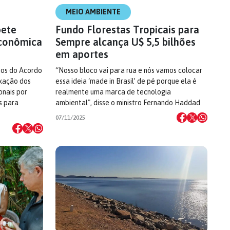
MEIO AMBIENTE
pete
Fundo Florestas Tropicais para
econômica
Sempre alcança U$ 5,5 bilhões
em aportes
nos do Acordo
“Nosso bloco vai para rua e nós vamos colocar
axação dos
essa ideia ‘made in Brasil’ de pé porque ela é
onais por
realmente uma marca de tecnologia
s para
ambiental", disse o ministro Fernando Haddad
07/11/2025