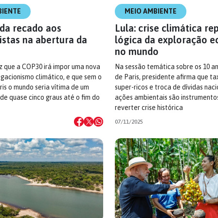
BIENTE
MEIO AMBIENTE
da recado aos
Lula: crise climática re
istas na abertura da
lógica da exploração 
no mundo
z que a COP30 irá impor uma nova
Na sessão temática sobre os 10 a
gacionismo climático, e que sem o
de Paris, presidente afirma que t
is o mundo seria vítima de um
super-ricos e troca de dívidas naci
e quase cinco graus até o fim do
ações ambientais são instrumento
reverter crise histórica
07/11/2025