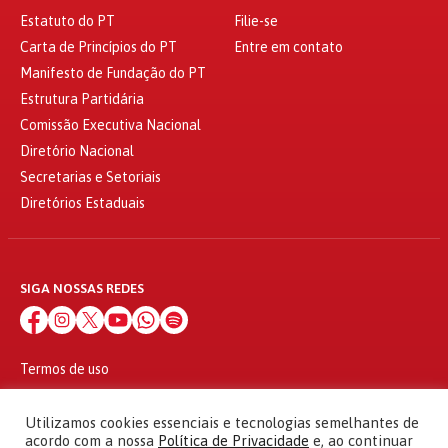
Estatuto do PT
Filie-se
Carta de Princípios do PT
Entre em contato
Manifesto de Fundação do PT
Estrutura Partidária
Comissão Executiva Nacional
Diretório Nacional
Secretarias e Setoriais
Diretórios Estaduais
SIGA NOSSAS REDES
Termos de uso
Política de privacidade
© 2010 - 2026
Utilizamos cookies essenciais e tecnologias semelhantes de
Partido dos Trabalhadores Todos os direitos reservados
acordo com a nossa
Política de Privacidade
e, ao continuar