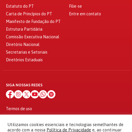
Estatuto do PT
Filie-se
Carta de Princípios do PT
Entre em contato
Manifesto de Fundação do PT
Estrutura Partidária
Comissão Executiva Nacional
Diretório Nacional
Secretarias e Setoriais
Diretórios Estaduais
SIGA NOSSAS REDES
Termos de uso
Política de privacidade
© 2010 - 2026
Utilizamos cookies essenciais e tecnologias semelhantes de
Partido dos Trabalhadores Todos os direitos reservados
acordo com a nossa
Política de Privacidade
e, ao continuar