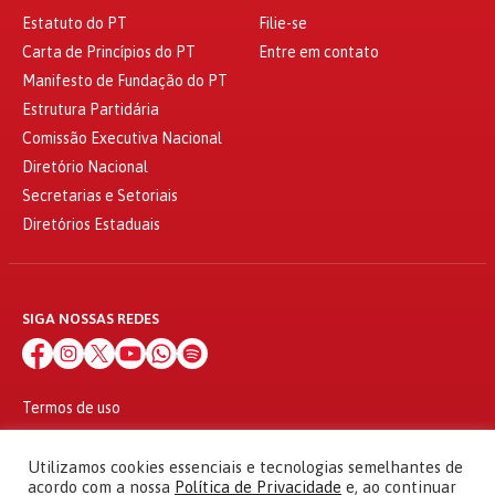
Estatuto do PT
Filie-se
Carta de Princípios do PT
Entre em contato
Manifesto de Fundação do PT
Estrutura Partidária
Comissão Executiva Nacional
Diretório Nacional
Secretarias e Setoriais
Diretórios Estaduais
SIGA NOSSAS REDES
Termos de uso
Política de privacidade
© 2010 - 2026
Utilizamos cookies essenciais e tecnologias semelhantes de
Partido dos Trabalhadores Todos os direitos reservados
acordo com a nossa
Política de Privacidade
e, ao continuar