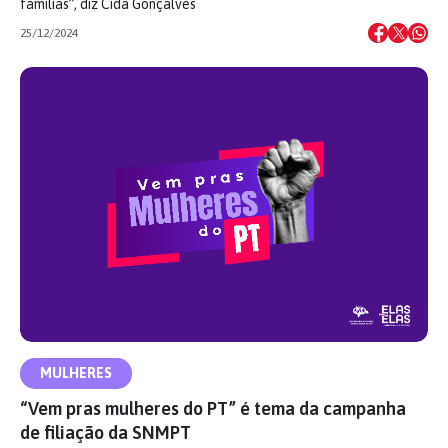
famílias”, diz Cida Gonçalves
25/12/2024
MULHERES
“Vem pras mulheres do PT” é tema da campanha
de filiação da SNMPT