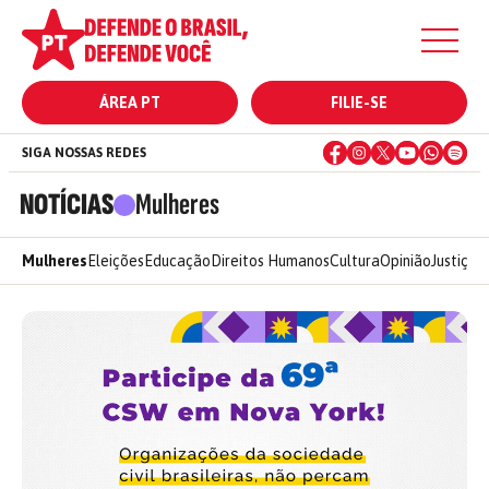
ÁREA PT
FILIE-SE
SIGA NOSSAS REDES
NOTÍCIAS
Mulheres
úde
Mulheres
Eleições
Educação
Direitos Humanos
Cultura
Opinião
Justiça
M