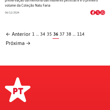
preservação da memória das mulheres petistas e é o primeiro
volume da Coleção Nalu Faria
06/12/2024
← Anterior
1
…
34
35
36
37
38
…
114
Próxima →