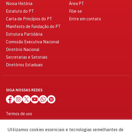
Nossa História
Área PT
Estatuto do PT
Filie-se
Carta de Princípios do PT
Entre em contato
Manifesto de Fundação do PT
Estrutura Partidária
Comissão Executiva Nacional
Diretório Nacional
Secretarias e Setoriais
Diretórios Estaduais
SIGA NOSSAS REDES
Termos de uso
Política de privacidade
© 2010 - 2026
Utilizamos cookies essenciais e tecnologias semelhantes de