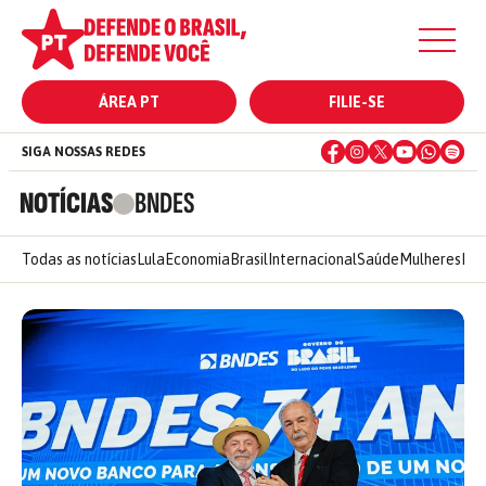
ÁREA PT
FILIE-SE
SIGA NOSSAS REDES
NOTÍCIAS
BNDES
Todas as notícias
Lula
Economia
Brasil
Internacional
Saúde
Mulheres
Ele