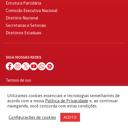
Estrutura Partidária
Comissão Executiva Nacional
Diretório Nacional
Secretarias e Setoriais
Diretórios Estaduais
SIGA NOSSAS REDES
Termos de uso
Política de privacidade
© 2010 - 2026
Utilizamos cookies essenciais e tecnologias semelhantes de
Partido dos Trabalhadores Todos os direitos reservados
acordo com a nossa
Política de Privacidade
e, ao continuar
navegando, você concorda com estas condições.
Configurações de cookies
ACEITO