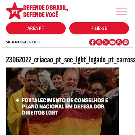
ÁREA PT
FILIE-SE
SIGA NOSSAS REDES
23062022_criacao_pt_sec_lgbt_legado_pt_carross