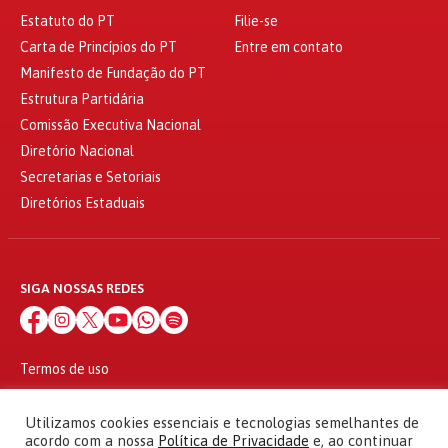
Estatuto do PT
Filie-se
Carta de Princípios do PT
Entre em contato
Manifesto de Fundação do PT
Estrutura Partidária
Comissão Executiva Nacional
Diretório Nacional
Secretarias e Setoriais
Diretórios Estaduais
SIGA NOSSAS REDES
Termos de uso
Política de privacidade
© 2010 - 2026
Utilizamos cookies essenciais e tecnologias semelhantes de
Partido dos Trabalhadores Todos os direitos reservados
acordo com a nossa
Política de Privacidade
e, ao continuar