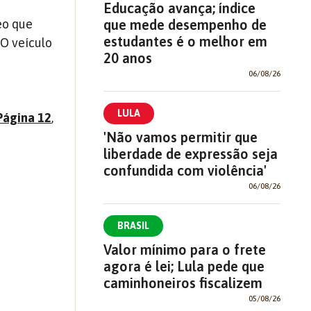
Educação avança; índice
eo que
que mede desempenho de
estudantes é o melhor em
O veículo
20 anos
06/08/26
LULA
Página 12
,
'Não vamos permitir que
liberdade de expressão seja
confundida com violência'
06/08/26
BRASIL
Valor mínimo para o frete
agora é lei; Lula pede que
caminhoneiros fiscalizem
05/08/26