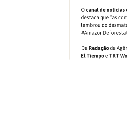
O
canal de notícias
destaca que “as co
lembrou do desmat
#AmazonDeforestat
Da
Redação
da Agên
El Tiempo
e
TRT Wo