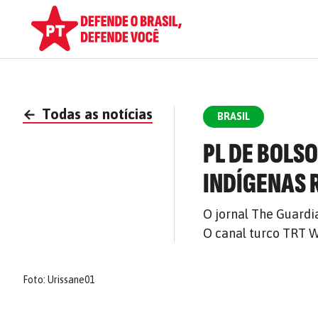
←
Todas as notícias
BRASIL
PL DE BOLS
INDÍGENAS 
O jornal The Guard
O canal turco TRT 
Foto: Urissane01