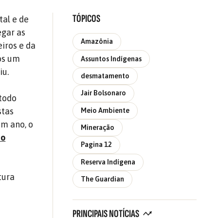
TÓPICOS
tal e de
egar as
Amazônia
eiros e da
os um
Assuntos Indígenas
iu.
desmatamento
Jair Bolsonaro
 todo
stas
Meio Ambiente
m ano, o
Mineração
 o
Pagina 12
Reserva Indígena
tura
The Guardian
s
PRINCIPAIS NOTÍCIAS