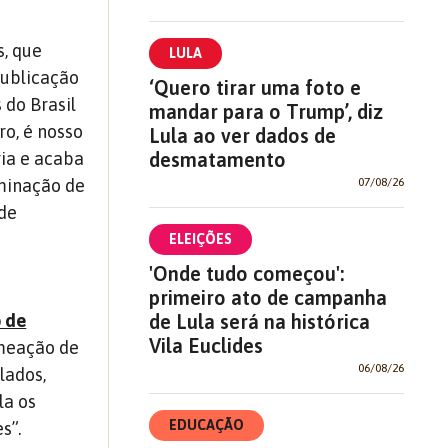
s, que
LULA
publicação
‘Quero tirar uma foto e
 do Brasil
mandar para o Trump’, diz
ro, é nosso
Lula ao ver dados de
ria e acaba
desmatamento
rminação de
07/08/26
 de
ELEIÇÕES
'Onde tudo começou':
primeiro ato de campanha
o de
de Lula será na histórica
Vila Euclides
omeação de
06/08/26
lados,
la os
EDUCAÇÃO
s”.