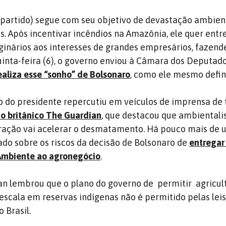
 partido) segue com seu objetivo de devastação ambien
s. Após incentivar incêndios na Amazônia, ele quer entr
iginários aos interesses de grandes empresários, fazend
inta-feira (6), o governo enviou à Câmara dos Deputad
ealiza esse “sonho” de Bolsonaro
, como ele mesmo defin
o do presidente repercutiu em veículos de imprensa de
io britânico The Guardian
, que destacou que ambientali
ração vai acelerar o desmatamento. Há pouco mais de u
tado sobre os riscos da decisão de Bolsonaro de
entregar
 Ambiente ao agronegócio
.
an lembrou que o plano do governo de permitir agricul
escala em reservas indígenas não é permitido pelas lei
 Brasil.