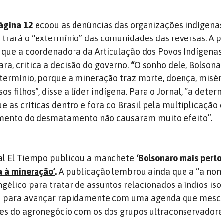
Página 12
ecoou as denúncias das organizações indígena
trará o “extermínio” das comunidades das reversas. A 
 que a coordenadora da Articulação dos Povos Indígenas
ara, critica a decisão do governo.
“
O sonho dele, Bolsona
termínio, porque a mineração traz morte, doença, misé
os filhos”, disse a líder indígena. Para o Jornal, “a dete
 as críticas dentro e fora do Brasil pela multiplicação
umento do desmatamento não causaram muito efeito”.
nal El Tiempo publicou a manchete
‘Bolsonaro mais pert
a à mineração’
.
A publicação lembrou ainda que a “a n
gélico para tratar de assuntos relacionados a índios iso
 para avançar rapidamente com uma agenda que mesc
res do agronegócio com os dos grupos ultraconservadore