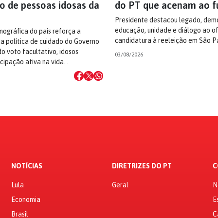
o de pessoas idosas da
do PT que acenam ao f
Presidente destacou legado, demo
educação, unidade e diálogo ao ofi
ográfica do país reforça a
candidatura à reeleição em São P
a política de cuidado do Governo
do voto facultativo, idosos
03/08/2026
cipação ativa na vida…
NOTÍCIAS
DIRETRIZES DO PT
C
Lula
Geral
N
Economia
E
Brasil
C