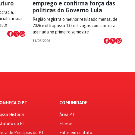
uturo
emprego e confirma força das
políticas do Governo Lula
cracia,
cializar sua
Região registra o melhor resultado mensal de
aulo
2026 e ultrapassa 132 mil vagas com carteira
assinada no primeiro semestre
31/07/2026
ONHEÇA O PT
COMUNIDADE
ossa História
Área PT
statuto do PT
Filie-se
arta de Princípios do PT
Entre em contato