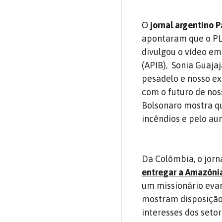
O
jornal argentino 
apontaram que o PL 
divulgou o vídeo em
(APIB), Sonia Guajaj
pesadelo e nosso ex
com o futuro de noss
Bolsonaro mostra que
incêndios e pelo a
Da Colômbia, o jor
entregar a Amazôni
um missionário evan
mostram disposição
interesses dos seto