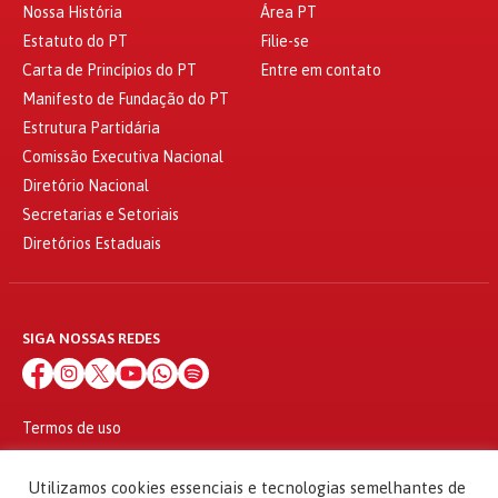
Nossa História
Área PT
Estatuto do PT
Filie-se
Carta de Princípios do PT
Entre em contato
Manifesto de Fundação do PT
Estrutura Partidária
Comissão Executiva Nacional
Diretório Nacional
Secretarias e Setoriais
Diretórios Estaduais
SIGA NOSSAS REDES
Termos de uso
Política de privacidade
© 2010 - 2026
Utilizamos cookies essenciais e tecnologias semelhantes de