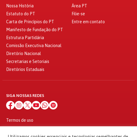
Nossa História
Área PT
Estatuto do PT
Filie-se
Carta de Princípios do PT
Entre em contato
Manifesto de Fundação do PT
Estrutura Partidária
Comissão Executiva Nacional
Diretório Nacional
Secretarias e Setoriais
Diretórios Estaduais
SIGA NOSSAS REDES
Termos de uso
Política de privacidade
© 2010 - 2026
Utilizamos cookies essenciais e tecnologias semelhantes de