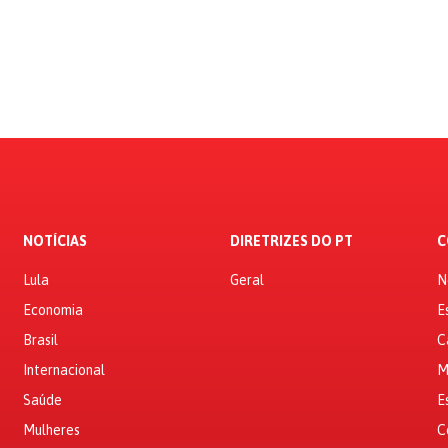
NOTÍCIAS
DIRETRIZES DO PT
C
Lula
Geral
N
Economia
E
Brasil
C
Internacional
M
Saúde
E
Mulheres
C