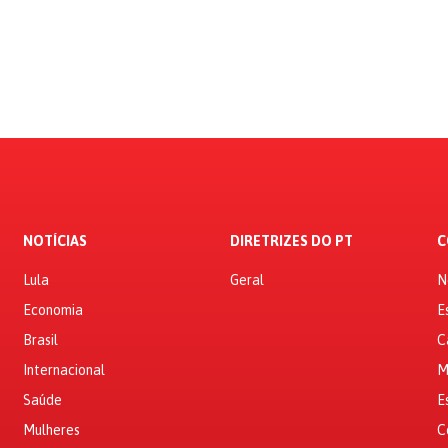
NOTÍCIAS
DIRETRIZES DO PT
C
Lula
Geral
N
Economia
E
Brasil
C
Internacional
M
Saúde
E
Mulheres
C