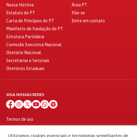
Nossa História
Área PT
Estatuto do PT
Filie-se
Carta de Princípios do PT
Entre em contato
Manifesto de Fundação do PT
Estrutura Partidária
Comissão Executiva Nacional
Diretório Nacional
Secretarias e Setoriais
Diretórios Estaduais
SIGA NOSSAS REDES
Termos de uso
Política de privacidade
© 2010 - 2026
Utilizamos cookies essenciais e tecnologias semelhantes de