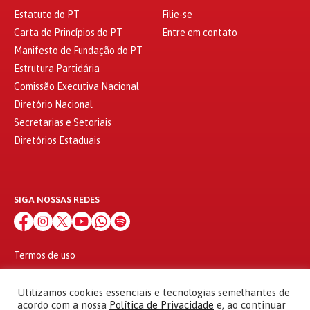
Estatuto do PT
Filie-se
Carta de Princípios do PT
Entre em contato
Manifesto de Fundação do PT
Estrutura Partidária
Comissão Executiva Nacional
Diretório Nacional
Secretarias e Setoriais
Diretórios Estaduais
SIGA NOSSAS REDES
Termos de uso
Política de privacidade
© 2010 - 2026
Utilizamos cookies essenciais e tecnologias semelhantes de
Partido dos Trabalhadores Todos os direitos reservados
acordo com a nossa
Política de Privacidade
e, ao continuar