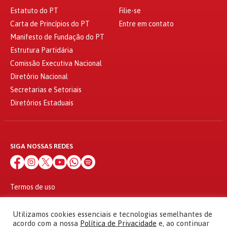
Estatuto do PT
Filie-se
Carta de Princípios do PT
Entre em contato
Manifesto de Fundação do PT
Estrutura Partidária
Comissão Executiva Nacional
Diretório Nacional
Secretarias e Setoriais
Diretórios Estaduais
SIGA NOSSAS REDES
Termos de uso
Política de privacidade
© 2010 - 2026
Utilizamos cookies essenciais e tecnologias semelhantes de
Partido dos Trabalhadores Todos os direitos reservados
acordo com a nossa
Política de Privacidade
e, ao continuar